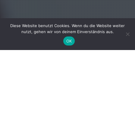
Diese Website benutzt Cookies. Wenn du die Website weiter
nutzt, gehen wir von deinem Einverständnis aus.
OK
Ein
Hochzeitsmoderator
spielt auf
russischen und osteuropäischen
Hochzeiten eine zentrale Rolle. Er ist nicht
nur Moderator und Unterhalter, sondern
führt das Brautpaar und die Gäste durch
den gesamten Hochzeitstag, sorgt für eine
ausgelassene Stimmung und achtet